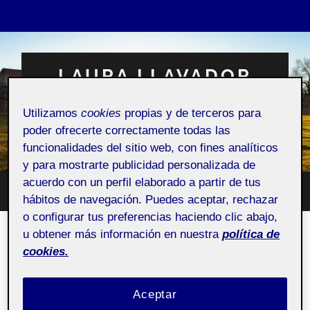
LAURA LLAVADOR
GARCÍA
Utilizamos
cookies
propias y de terceros para
poder ofrecerte correctamente todas las
Espacio Personal
funcionalidades del sitio web, con fines analíticos
y para mostrarte publicidad personalizada de
acuerdo con un perfil elaborado a partir de tus
Altern
hábitos de navegación. Puedes aceptar, rechazar
Alternar
el
el
o configurar tus preferencias haciendo clic abajo,
campo
menú
de
u obtener más información en nuestra
política de
móvil
búsqu
¿Quién soy?
cookies.
Pública
Aceptar