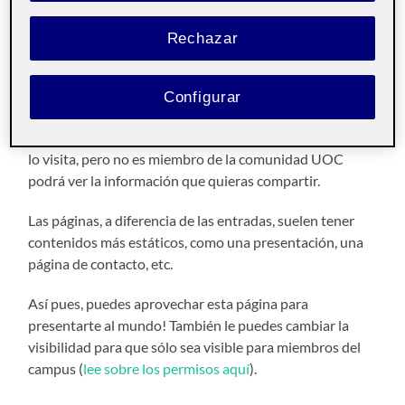
¡Hola!
Rechazar
Soy X y esta
página
se ha generado automáticamente.
Esta página es
pública
y la puede ver todo el mundo. Es
Configurar
interesante que haya contenidos públicos en tu espacio
Folio, como esta página de presentación. Asi, si alguien
lo visita, pero no es miembro de la comunidad UOC
podrá ver la información que quieras compartir.
Las páginas, a diferencia de las entradas, suelen tener
contenidos más estáticos, como una presentación, una
página de contacto, etc.
Así pues, puedes aprovechar esta página para
presentarte al mundo! También le puedes cambiar la
visibilidad para que sólo sea visible para miembros del
campus (
lee sobre los permisos aquí
).