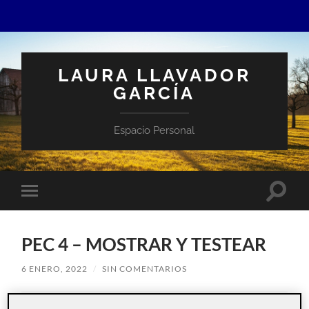
LAURA LLAVADOR
GARCÍA
Espacio Personal
Altern
Alternar
el
el
campo
menú
de
móvil
búsqu
PEC 4 – MOSTRAR Y TESTEAR
6 ENERO, 2022
/
SIN COMENTARIOS