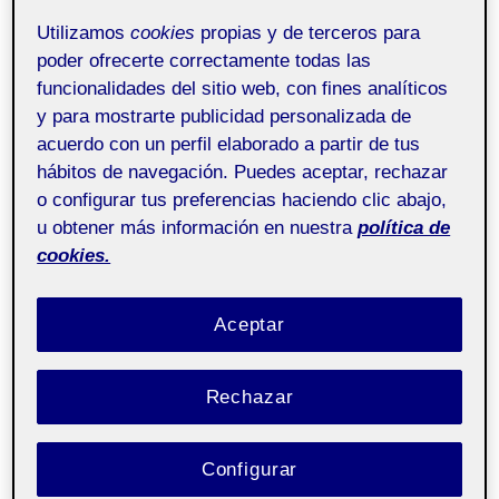
Dibujo y pensamiento
Pública
visual aula 1
Utilizamos
cookies
propias y de terceros para
poder ofrecerte correctamente todas las
funcionalidades del sitio web, con fines analíticos
¡Hola!
y para mostrarte publicidad personalizada de
Dejo por aquí mis dos pdf: el informe y las conclusiones.
acuerdo con un perfil elaborado a partir de tus
hábitos de navegación. Puedes aceptar, rechazar
¡Gracias!
o configurar tus preferencias haciendo clic abajo,
u obtener más información en nuestra
política de
cookies.
Aceptar
Rechazar
Configurar