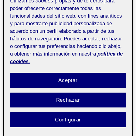
Utilizamos
cookies
propias y de terceros para
PEC 4 – MOSTRAR Y TESTEAR
poder ofrecerte correctamente todas las
6 ENERO, 2022
/
SIN COMENTARIOS
funcionalidades del sitio web, con fines analíticos
y para mostrarte publicidad personalizada de
acuerdo con un perfil elaborado a partir de tus
Dibujo y pensamiento
Pública
visual aula 1
hábitos de navegación. Puedes aceptar, rechazar
o configurar tus preferencias haciendo clic abajo,
u obtener más información en nuestra
política de
¡Hola!
cookies.
Dejo por aquí mis dos pdf: el informe y las conclusiones.
Aceptar
¡Gracias!
Rechazar
Configurar